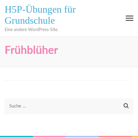
Zum
H5P-Übungen für
Inhalt
Grundschule
springen
(Eingabetaste
Eine andere WordPress-Site.
drücken)
Frühblüher
Suche
nach: