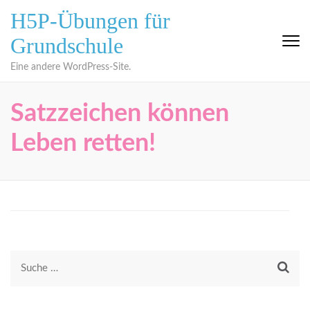
Zum
H5P-Übungen für
Inhalt
Grundschule
springen
(Eingabetaste
Eine andere WordPress-Site.
drücken)
Satzzeichen können
Leben retten!
Suche
nach: