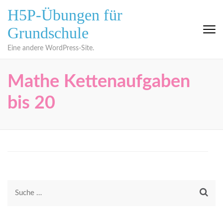
Zum
H5P-Übungen für
Inhalt
Grundschule
springen
(Eingabetaste
Eine andere WordPress-Site.
drücken)
Mathe Kettenaufgaben
bis 20
Suche
nach: