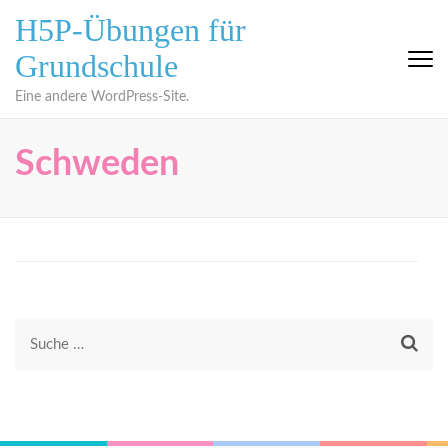
Zum
H5P-Übungen für
Inhalt
Grundschule
springen
(Eingabetaste
Eine andere WordPress-Site.
drücken)
Schweden
Suche
nach: